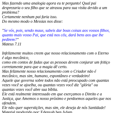
Mas fazendo uma analogia agora eu te pergunto! Qual pai
desprezaria o seu filho que se atrasou para sua visita devido a um
problema?
Certamente nenhum pai faria isso.
Do mesmo modo o Messias nos disse:
"
Se vós, pois, sendo maus, sabeis dar boas coisas aos vossos filhos,
quanto mais vosso Pai, que está nos céu, dará bens aos que lhe
pedirem?
"
Mateus 7.11
Infelizmente muitos creem que nosso relacionamento com o Eterno
é algo mecânico,
como em contos de fadas que as pessoas devem conjurar um feitiço
corretamente para que a magia dê certo.
Mas felizmente nosso relacionamento com o Criador não é
mecânico, mas sim, humano, espontâneo e verdadeiro!
Aquele que governa sobre todos não está preocupado com quantas
vezes você se ajoelha, ou quantas vezes você diz "glória" ou
quantas vezes você abre sua bíblia.
Ele está realmente interessado em que exerçamos o Direito e a
Justiça, que Amemos o nosso próximo e perdoemos aqueles que nos
ofendem.
Ele não quer superstições, mas sim, ele deseja de nós Santidade!
Material produzido por:
Edenyah ben Adam