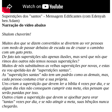
Superstições dos "santos" - Mensagem Edificantes (com Edenyah
ben Adam)
Narração do vídeo abaixo
Shalom chaverim!
Muitos dos que se dizem convertidos se divertem ao ver pessoas
com medo de passar debaixo de escada ou de cruzar o caminho
com um gato preto.
De fato tais superstições são apenas ilusões, mas será que nós que
rimos dos outros não temos nossas superstições?
Muitos de nós substituímos as velhas superstições por novas, e estas
eu vou apelida-las de "superstições santas".
As "superstições santas" não tem um padrão como as demais, mas,
cada pessoa costuma criar a sua própria.
Uns criam a superstição que devem ler a bíblia 4 vezes por dia, e se
algum dia elas não conseguem cumprir esta meta, elas pensam que
serão punidas por isso.
Outros criam a superstição que devem se ajoelhar para orar
"tantas" vezes por dia, e se não atingir a meta, suas bênçãos nunca
chegarão.